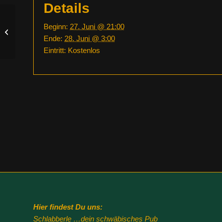
Details
Beginn:
27. Juni @ 21:00
WM Vorrundenspiel Ecuador –
Deutschland
Ende:
28. Juni @ 3:00
Eintritt:
Kostenlos
Hier findest Du uns:
Schlabberle …dein schwäbisches Pub